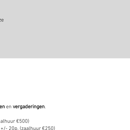
ze
gen
en
vergaderingen
.
aalhuur €500)
 +/- 20p. (zaalhuur €250)