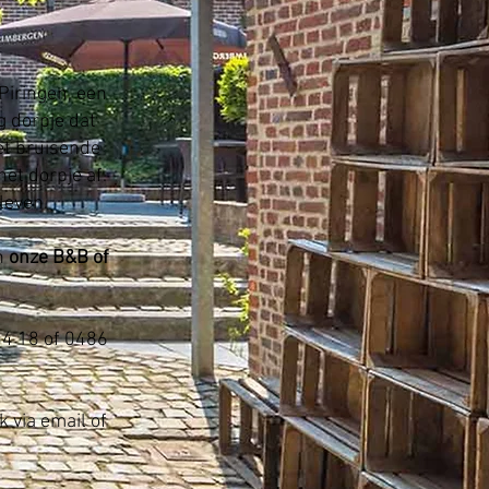
 Piringen, een
g dorpje dat
et bruisende
et dorpje af.
sleven.
n
onze B&B of
34 18 of 0486
 via email of