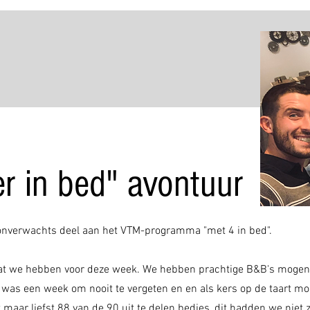
r in bed" avontuur
nverwachts deel aan het VTM-programma "met 4 in bed".
d dat we hebben voor deze week. We hebben prachtige B&B's moge
as een week om nooit te vergeten en en als kers op de taart m
aar liefst 88 van de 90 uit te delen bedjes, dit hadden we niet 