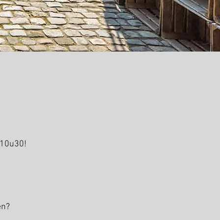
 10u30!
en?