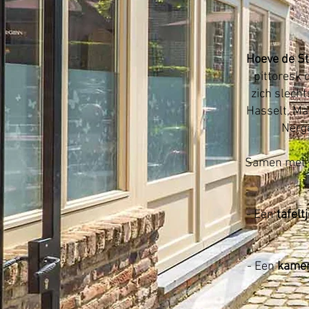
Hoeve de S
pittoresk 
zich slech
Hasselt, Maa
Nerge
Samen met o
- Een
tafeltj
- Een
kame