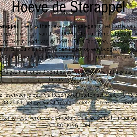
Hoeve de Sterappel
terappel
... een authentieke hoeve gelegen in het hartje van
dorpje te midden van de velden en de fruitbomen. Een rusti
ts op 3km bevindt van de Eerste Stad Tongeren, maar ook h
stricht, Luik en Sint-Truiden liggen op een boogschut van h
ns beter vind je de ideale balans tussen rust en wat stad
ns gezin en onze 3 hondjes verwelkomen we jullie graag i
in ons restaurant
.
e
reserveer je best via Resengo of telefonisch via 0470 46 
88 25 81, gelieve vanaf 7p altijd telefonisch te reserveren.
r
kan je reserveren via de module op onze website, maar ook
via BOOKING.COM