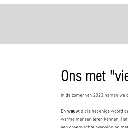
Ons met "vie
In de zomer van 2023 namen we o
En
wauw
, dit is het enige woor
warme mensen leren kennen. Het w
een onverwachte overwinning met m